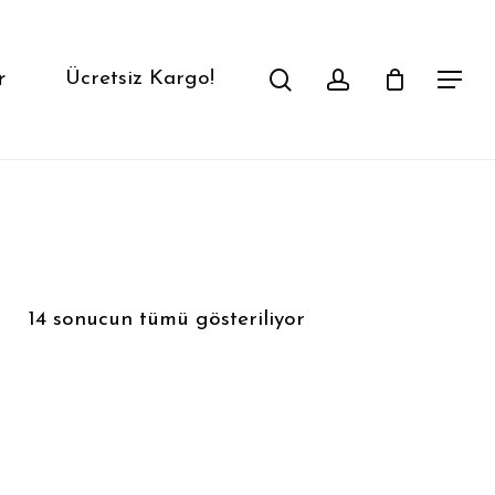
search
account
r
Ücretsiz Kargo!
Menu
En
14 sonucun tümü gösteriliyor
yeniye
göre
sıralandı