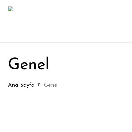
Skip
to
main
content
Genel
Ana Sayfa
Genel