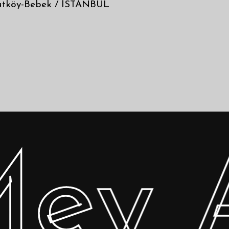
utköy-Bebek / İSTANBUL
ey At