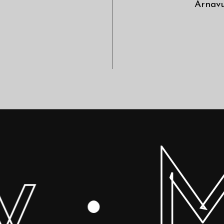
Arnav
y
M
·