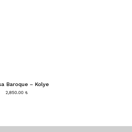
sa Baroque – Kolye
2,850.00
₺