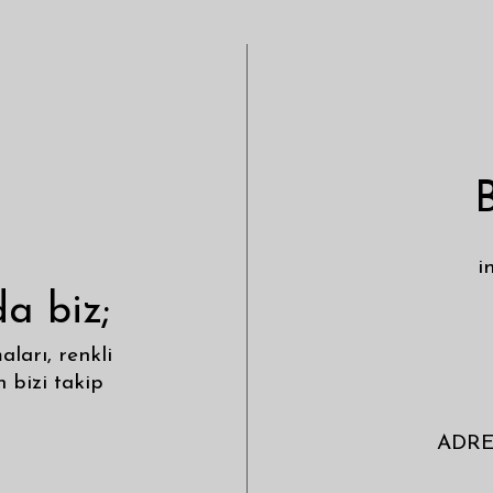
B
i
a biz;
ları, renkli
n bizi takip
ADRES