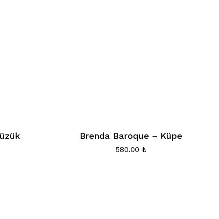
Yüzük
Brenda Baroque – Küpe
580.00
₺