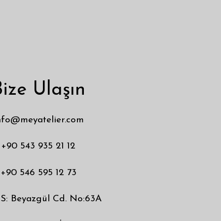
ize Ulaşın
nfo@meyatelier.com
+90 543 935 21 12
+90 546 595 12 73
: Beyazgül Cd. No:63A