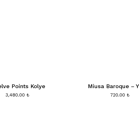
lve Points Kolye
Miusa Baroque – 
3,480.00
₺
720.00
₺