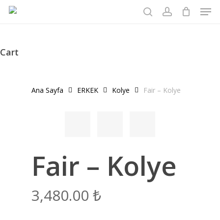
Men
Skip
to
search
account
main
content
Cart
Close
Cart
Ana Sayfa
ERKEK
Kolye
Fair – Kolye
Fair – Kolye
3,480.00
₺