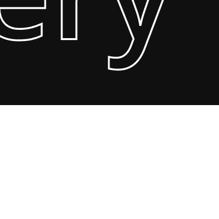
Hakkımızda
İletişim
Satış Sözleşmesi
Gizlilik Politikası
Takıların Bakımı
Teslimat ve İade Şartları