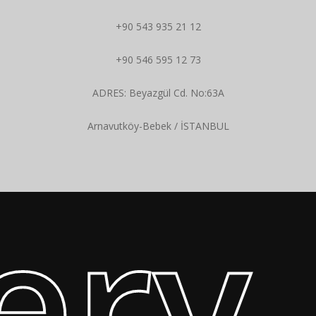
+90 543 935 21 12
+90 546 595 12 73
ADRES: Beyazgül Cd. No:63A
Arnavutköy-Bebek / İSTANBUL
ery