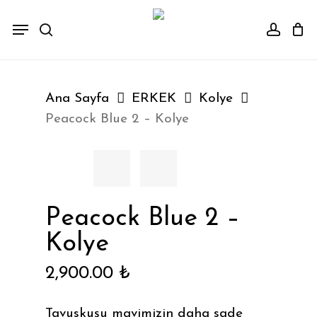
Cart
Skip
Menu
to
Close
search
accou
main
Cart
content
Ana Sayfa
ERKEK
Kolye
Peacock Blue 2 – Kolye
Peacock Blue 2 –
Kolye
2,900.00
₺
Tavuskuşu mavimizin daha sade