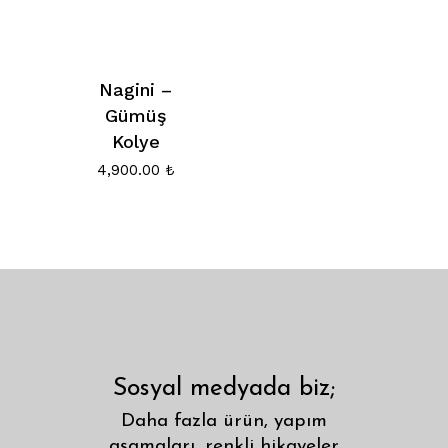
Nagini –
Gümüş
Kolye
4,900.00
₺
Sosyal medyada biz;
Daha fazla ürün, yapım
aşamaları, renkli hikayeler