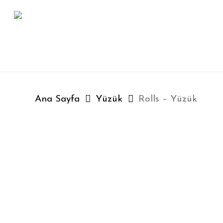
Skip
to
main
content
Ana Sayfa
Yüzük
Rolls – Yüzük