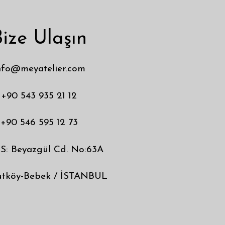
ize Ulaşın
nfo@meyatelier.com
+90 543 935 21 12
+90 546 595 12 73
: Beyazgül Cd. No:63A
utköy-Bebek / İSTANBUL