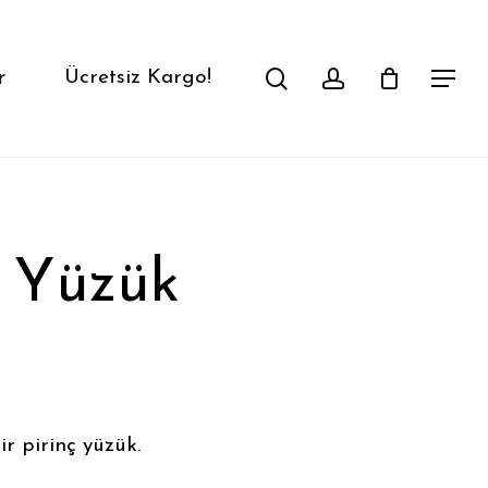
search
account
r
Ücretsiz Kargo!
Menu
– Yüzük
r pirinç yüzük.