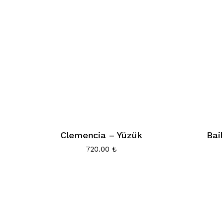
Clemencia – Yüzük
Bai
720.00
₺