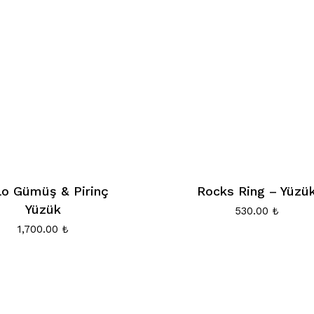
lo Gümüş & Pirinç
Rocks Ring – Yüzü
Yüzük
530.00
₺
1,700.00
₺