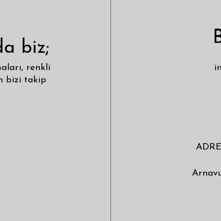
B
a biz;
ları, renkli
i
n bizi takip
ADRES
Arnav