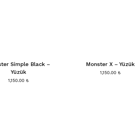
ter Simple Black –
Monster X – Yüzük
Yüzük
1,150.00
₺
1,150.00
₺