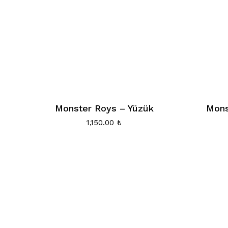
Monster Roys – Yüzük
Mons
1,150.00
₺