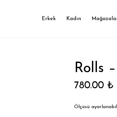
Cart
Close
Cart
Erkek
Kadın
Mağazala
Rolls 
780.00
₺
Ölçüsü ayarlanabili